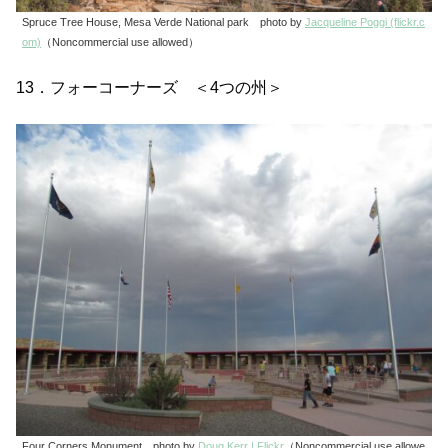
Spruce Tree House, Mesa Verde National park photo by
Jacqueline Poggi (flickr.c
om)
（Noncommercial use allowed）
13．フォーコーナーズ ＜4つの州＞
Four Corners Monument photo by
Doug Kerr | Flickr
（Noncommercial use allowe