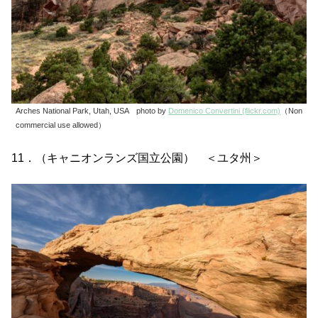
Arches National Park, Utah, USA photo by
Domenico Convertini (flickr.com)
（Non
commercial use allowed）
11．（キャニオンランズ国立公園） ＜ユタ州＞