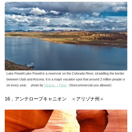
Lake Powell Lake Powell is a reservoir on the Colorado River, straddling the border
between Utah and Arizona. It is a major vacation spot that around 2 million people vi
sit every year. photo by
Visavis.. | Flickr
（Noncommercial use allowed）
16．アンテロープキャニオン ＜アリゾナ州＞