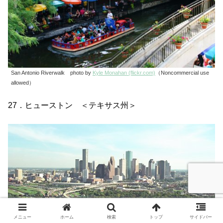
San Antonio Riverwalk photo by
Kyle Monahan (flickr.com)
（Noncommercial use
allowed）
27．ヒューストン ＜テキサス州＞
メニュー
ホーム
検索
トップ
サイドバー