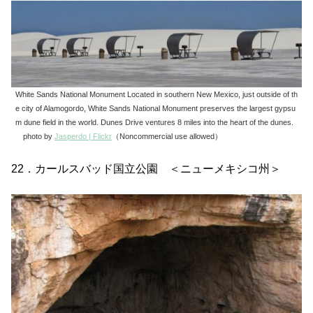
White Sands National Monument Located in southern New Mexico, just outside of th
e city of Alamogordo, White Sands National Monument preserves the largest gypsu
m dune field in the world. Dunes Drive ventures 8 miles into the heart of the dunes.
photo by
Jasperdo | Flickr
（Noncommercial use allowed）
22．カールスバッド国立公園 ＜ニューメキシコ州＞