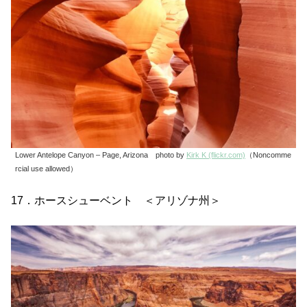
Lower Antelope Canyon – Page, Arizona photo by
Kirk K (flickr.com)
（Noncomme
rcial use allowed）
17．ホースシューベント ＜アリゾナ州＞