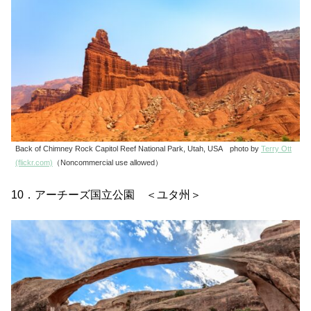
Back of Chimney Rock Capitol Reef National Park, Utah, USA photo by
Terry Ott
(flickr.com)
（Noncommercial use allowed）
10．アーチーズ国立公園 ＜ユタ州＞