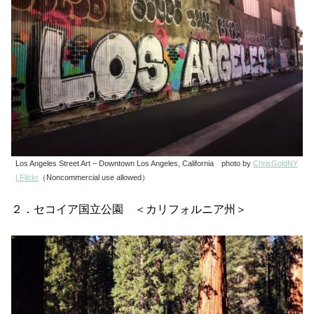
Los Angeles Street Art – Downtown Los Angeles, California photo by
ChrisGoldNY
| Flickr
（Noncommercial use allowed）
２．セコイア国立公園 ＜カリフォルニア州＞