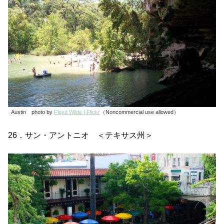
Austin photo by
Floyd Wilde | Flickr
（Noncommercial use allowed）
26．サン・アントニオ ＜テキサス州＞