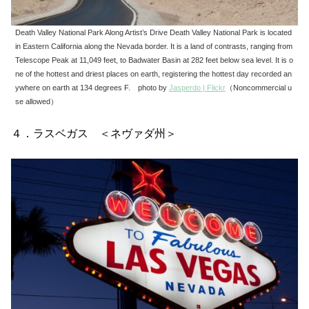
Death Valley National Park Along Artist’s Drive Death Valley National Park is located
in Eastern California along the Nevada border. It is a land of contrasts, ranging from
Telescope Peak at 11,049 feet, to Badwater Basin at 282 feet below sea level. It is o
ne of the hottest and driest places on earth, registering the hottest day recorded an
ywhere on earth at 134 degrees F. photo by
Jasperdo | Flickr
（Noncommercial u
se allowed）
４．ラスベガス ＜ネヴァダ州＞