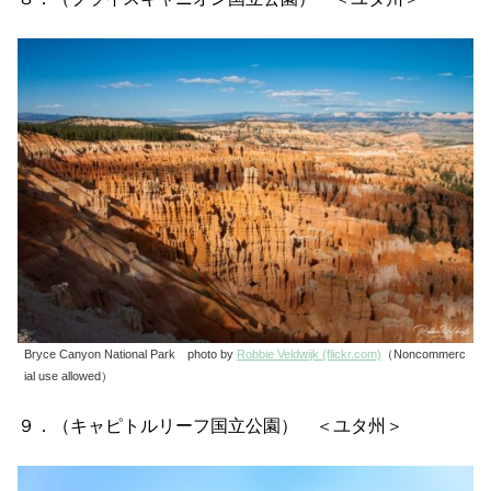
Bryce Canyon National Park photo by
Robbie Veldwijk (flickr.com)
（Noncommerc
ial use allowed）
９．（キャピトルリーフ国立公園） ＜ユタ州＞