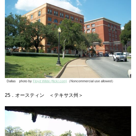
Dallas photo by
Floyd Wilde (flickr.com)
（Noncommercial use allowed）
25．オースティン ＜テキサス州＞