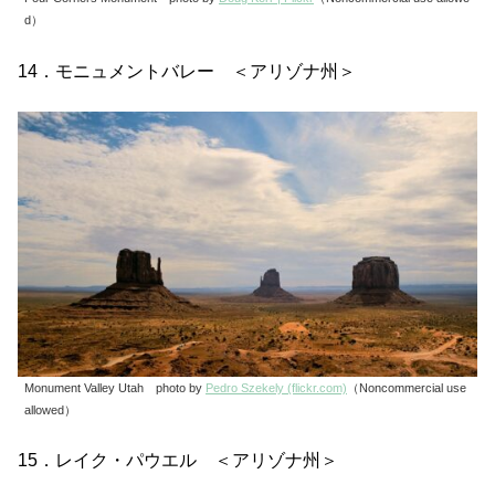
d）
14．モニュメントバレー ＜アリゾナ州＞
Monument Valley Utah photo by
Pedro Szekely (flickr.com)
（Noncommercial use
allowed）
15．レイク・パウエル ＜アリゾナ州＞