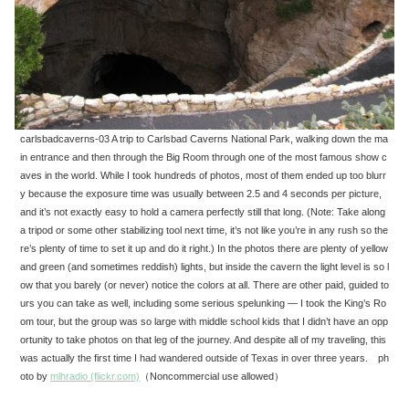
carlsbadcaverns-03 A trip to Carlsbad Caverns National Park, walking down the ma
in entrance and then through the Big Room through one of the most famous show c
aves in the world. While I took hundreds of photos, most of them ended up too blurr
y because the exposure time was usually between 2.5 and 4 seconds per picture,
and it’s not exactly easy to hold a camera perfectly still that long. (Note: Take along
a tripod or some other stabilizing tool next time, it’s not like you’re in any rush so the
re’s plenty of time to set it up and do it right.) In the photos there are plenty of yellow
and green (and sometimes reddish) lights, but inside the cavern the light level is so l
ow that you barely (or never) notice the colors at all. There are other paid, guided to
urs you can take as well, including some serious spelunking — I took the King’s Ro
om tour, but the group was so large with middle school kids that I didn’t have an opp
ortunity to take photos on that leg of the journey. And despite all of my traveling, this
was actually the first time I had wandered outside of Texas in over three years. ph
oto by
mlhradio (flickr.com)
（Noncommercial use allowed）