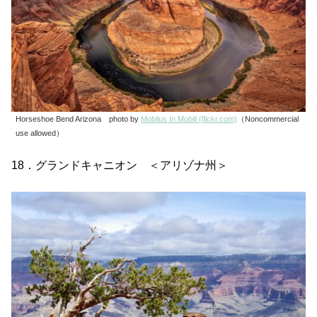
Horseshoe Bend Arizona photo by
Mobilus In Mobili (flickr.com)
（Noncommercial
use allowed）
18．グランドキャニオン ＜アリゾナ州＞