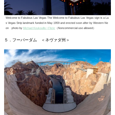
Welcome to Fabulous Las Vegas The Welcome to Fabulous Las Vegas sign is a La
s Vegas Strip landmark funded in May 1959 and erected soon after by Western Ne
on photo by
Michael Koukoullis | Flickr
（Noncommercial use allowed）
５．フーバーダム ＜ネヴァダ州＞