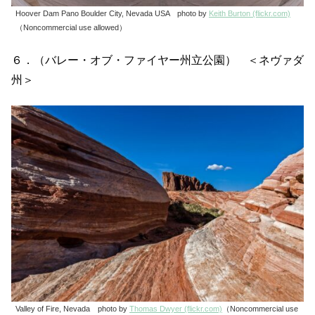
Hoover Dam Pano Boulder City, Nevada USA photo by
Keith Burton (flickr.com)
（Noncommercial use allowed）
６．（バレー・オブ・ファイヤー州立公園） ＜ネヴァダ
州＞
Valley of Fire, Nevada photo by
Thomas Dwyer (flickr.com)
（Noncommercial use