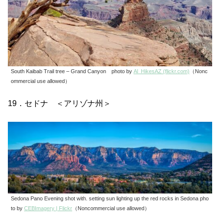
South Kaibab Trail tree – Grand Canyon photo by
Al_HikesAZ (flickr.com)
（Nonc
ommercial use allowed）
19．セドナ ＜アリゾナ州＞
Sedona Pano Evening shot with. setting sun lighting up the red rocks in Sedona pho
to by
CEBImagery | Flickr
（Noncommercial use allowed）