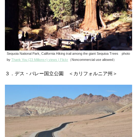
Sequoia National Park, California Hiking trail among the giant Sequioa Trees photo
by
Thank You (23 Millions+) views | Flickr
（Noncommercial use allowed）
３．デス・バレー国立公園 ＜カリフォルニア州＞