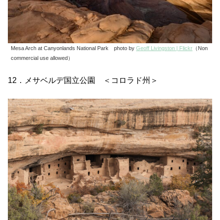
Mesa Arch at Canyonlands National Park photo by
Geoff Livingston | Flickr
（Non
commercial use allowed）
12．メサベルデ国立公園 ＜コロラド州＞