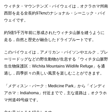
ウィチタ・マウンテンズ・バイウェイは，オクラホマ州南
西部を走る全長約97kmのナショナル・シーニック・バイ
ウェイです。
​約5億5千万年前に形成されたウィチタ山脈を縫うように
走る，自然と歴史が融合したドライブルートです。
​このバイウェイは，アメリカン・バイソンやエルク，プレ
ーリードッグなどの野生動物が生息する「ウィチタ山脈野
生生物保護区：Wichita Mountains Wildlife Refuge」を通
過し，​四季折々の美しい風景を楽しむことができます。​
「​メディスン・パーク：Medicine Park」から「​インディ
アホマ：Indiahoma」付近までで，主な道路は，​オクラホ
マ州道49号線です。