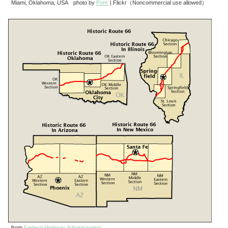
Miami, Oklahoma, USA photo by
Pom’
| Flickr（Noncommercial use allowed）
from
Federal Highway Administration