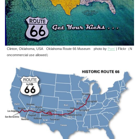
Clinton, Oklahoma, USA Oklahoma Route 66 Museum photo by
Pom’
| Flickr（N
oncommercial use allowed）