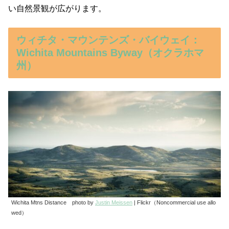
い自然景観が広がります。
ウィチタ・マウンテンズ・バイウェイ：
Wichita Mountains Byway（オクラホマ
州）
Wichita Mtns Distance photo by
Justin Meissen
| Flickr（Noncommercial use allo
wed）