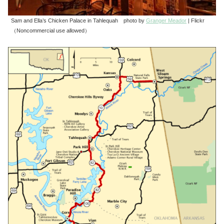
Sam and Ella’s Chicken Palace in Tahlequah photo by
Granger Meador
| Flickr
（Noncommercial use allowed）