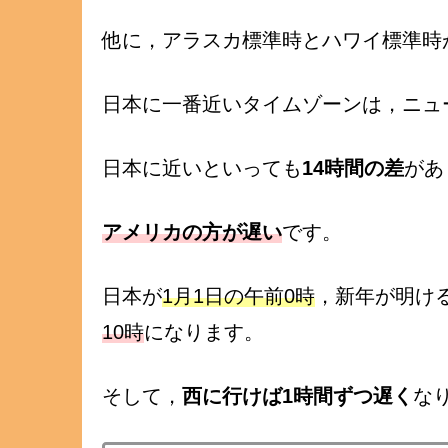
他に，アラスカ標準時とハワイ標準時
日本に一番近いタイムゾーンは，ニュ
日本に近いといっても
14時間の差
があ
アメリカの方が遅い
です。
日本が
1月1日の午前0時
，新年が明け
10時
になります。
そして，
西に行けば1時間ずつ遅く
な