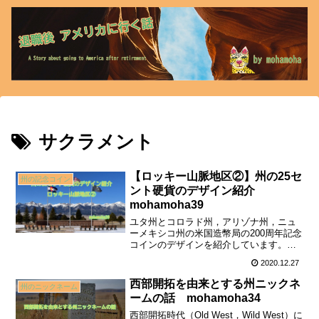
サクラメント
【ロッキー山脈地区②】州の25セ
州の記念コイン
ント硬貨のデザイン紹介
mohamoha39
ユタ州とコロラド州，アリゾナ州，ニュ
ーメキシコ州の米国造幣局の200周年記念
コインのデザインを紹介しています。
「ゴールデン・スパイク国立歴史公園」
2020.12.27
「ロッキー山脈」「先住民ジア族の太陽
のシンボル」などを紹介しています。
西部開拓を由来とする州ニックネ
州のニックネーム
ームの話 mohamoha34
西部開拓時代（Old West，Wild West）に