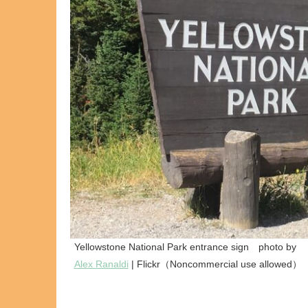
Yellowstone National Park entrance sign photo by
Alex Ranaldi
| Flickr（Noncommercial use allowed）