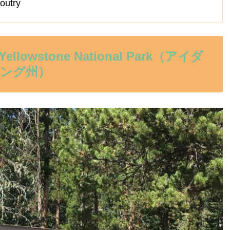
try
wstone National Park（アイダ
ング州）