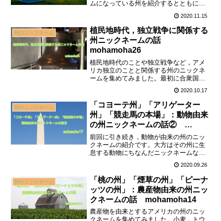
ムになっている州を紹介するとともに，
アメリカ南北戦争の背景から実際の流れ
2020.11.15
を説明しています。「人民の人民による
人民のための政治」の文言のあの有名な
植民地時代，独立戦争に関係する
州のニックネーム
演説はいつどこで行われたものなのかの
州ニックネームの話
説明もしています。
mohamoha26
植民地時代のことや独立戦争など，アメ
リカ独立のことと関係する州のニックネ
ームを集めてみました。最初に合衆国と
なった13州が中心になりますが，それ以
2020.10.17
外の州もあります。他にはボストン・テ
ィー・パーティーのことも詳しく紹介し
「コヨーテ州」「アリゲーター
州のニックネーム
ています。
州」「競走馬の本場」：動物由来
の州ニックネームの話②
mohamoha17
前回に引き続き，動物が由来の州のニッ
クネームの紹介です。大方はその州に生
息する動物にちなんだニックネームなの
ですが，中には，その州にとって嫌なイ
2020.09.26
メージを揶揄されたニックネームもある
ようです。
「桃の州」「煙草の州」「ピーナ
州のニックネーム
ッツの州」：農産物由来の州ニッ
クネームの話 mohamoha14
農産物を由来とするアメリカの州のニッ
クネームを集めてみました。小麦，トウ