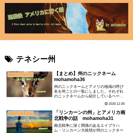
テネシー州
【まとめ】州のニックネーム
州のニックネーム
mohamoha36
州のニックネームとアメリの地域の呼び
名を州ごとの一覧にしました。それぞれ
のニックネームから紹介しているページ
へのリンク付けもしています。
2020.12.05
「リンカーンの州」とアメリカ南
州のニックネーム
北戦争の話 mohamoha31
南北戦争に深く関係のあるエイブラハ
ム・リンカーン大統領が州のニックネー