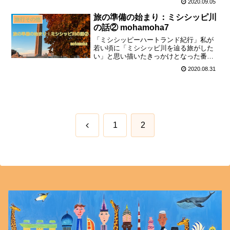
2020.09.05
考えた私はいろいろと探します。そし
て…「ディキシー」「フロンティア・ス
旅の準備の始まり：ミシシッピ川
旅行その他
トリップ」を見つけます。
の話② mohamoha7
「ミシシッピーハートランド紀行」私が
若い頃に「ミシシッピ川を辿る旅がした
い」と思い描いたきっかけとなった番
組。「ミシシッピ・リバー・カントリ
2020.08.31
ー」とか「ハートランド」と呼ばれてい
る州を知り，昔ながらのアメリカ文化の
中心であることを知って，ワクワクしま
す。
前
1
2
へ