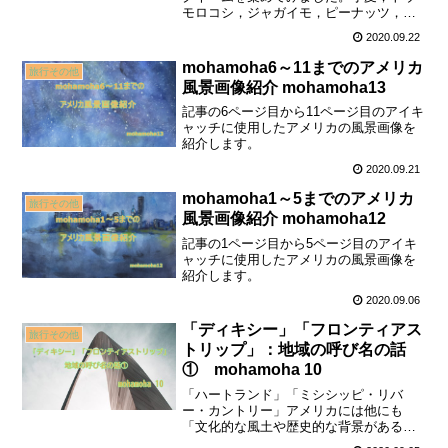
モロコシ，ジャガイモ，ピーナッツ，
桃，オレンジ・・・中には「煙草の州」
2020.09.22
や「米の州」まで。アメリカのいろいろ
な農産物を知ることができました。
mohamoha6～11までのアメリカ
旅行その他
風景画像紹介 mohamoha13
記事の6ページ目から11ページ目のアイキ
ャッチに使用したアメリカの風景画像を
紹介します。
2020.09.21
mohamoha1～5までのアメリカ
旅行その他
風景画像紹介 mohamoha12
記事の1ページ目から5ページ目のアイキ
ャッチに使用したアメリカの風景画像を
紹介します。
2020.09.06
「ディキシー」「フロンティアス
旅行その他
トリップ」：地域の呼び名の話
① mohamoha 10
「ハートランド」「ミシシッピ・リバ
ー・カントリー」アメリカには他にも
「文化的な風土や歴史的な背景がある」
地域の呼び名があるんじゃないか…そう