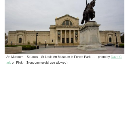
Art Museum – St Louis St Louis Art Museum in Forest Park … photo by
Dave Cl
ark
on Flickr（Noncommercial use allowed）