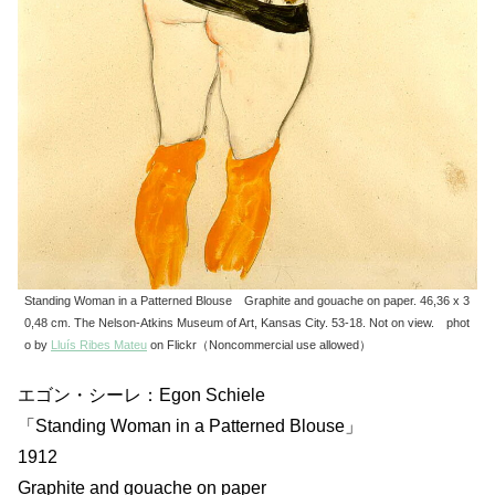
Standing Woman in a Patterned Blouse Graphite and gouache on paper. 46,36 x 3
0,48 cm. The Nelson-Atkins Museum of Art, Kansas City. 53-18. Not on view. phot
o by
Lluís Ribes Mateu
on Flickr（Noncommercial use allowed）
エゴン・シーレ：Egon Schiele
「Standing Woman in a Patterned Blouse」
1912
Graphite and gouache on paper