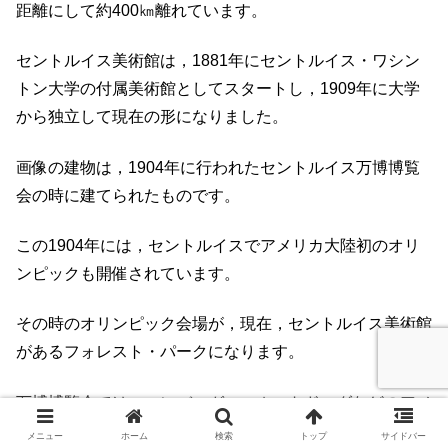
距離にして約400㎞離れています。
セントルイス美術館は，1881年にセントルイス・ワシン
トン大学の付属美術館としてスタートし，1909年に大学
から独立して現在の形になりました。
画像の建物は，1904年に行われたセントルイス万博博覧
会の時に建てられたものです。
この1904年には，セントルイスでアメリカ大陸初のオリ
ンピックも開催されています。
その時のオリンピック会場が，現在，セントルイス美術館
があるフォレスト・パークになります。
万博博覧会では，ハンバーガー，ホットドッグなどのアメ
リカの食べ物が世界で初めて紹介され評判になり，これら
メニュー
ホーム
検索
トップ
サイドバー