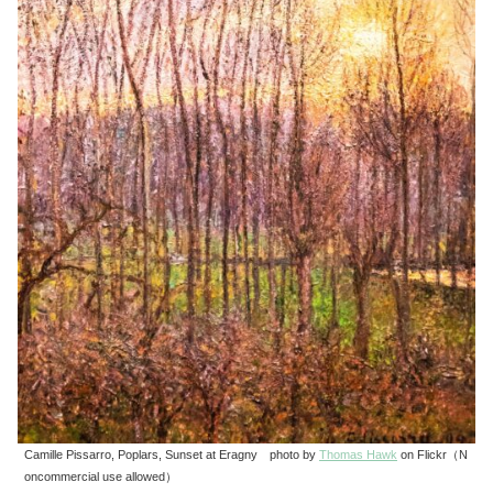
Camille Pissarro, Poplars, Sunset at Eragny photo by
Thomas Hawk
on Flickr（N
oncommercial use allowed）