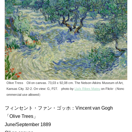
Olive Tress Oil on canvas. 73,03 x 92,08 cm. The Nelson-Atkins Museum of Art,
Kansas City. 32-2. On view: G, P27. photo by
Lluís Ribes Mateu
on Flickr（Nonc
ommercial use allowed）
フィンセント・ファン・ゴッホ：Vincent van Gogh
「Olive Trees」
June/September 1889