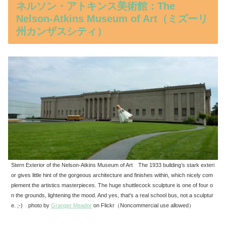
ネルソン・アトキンス美術館：The
Nelson-Atkins Museum of Art（ミズーリ
州カンザスシティ）
Stern Exterior of the Nelson-Atkins Museum of Art The 1933 building’s stark exteri
or gives little hint of the gorgeous architecture and finishes within, which nicely com
plement the artistics masterpieces. The huge shuttlecock sculpture is one of four o
n the grounds, lightening the mood. And yes, that’s a real school bus, not a sculptur
e. ;-) photo by
Granger Meador
on Flickr（Noncommercial use allowed）