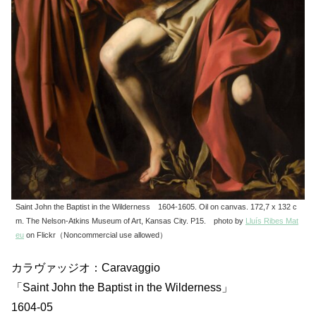
Saint John the Baptist in the Wilderness 1604-1605. Oil on canvas. 172,7 x 132 c
m. The Nelson-Atkins Museum of Art, Kansas City. P15. photo by
Lluís Ribes Mat
eu
on Flickr（Noncommercial use allowed）
カラヴァッジオ：Caravaggio
「Saint John the Baptist in the Wilderness」
1604-05