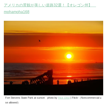
アメリカの景観が美しい道路32選！【オレゴン州】
mohamoha168
Fort Stevens State Park at sunset photo by
Rick Obst
| Flickr（Noncommercial u
se allowed）