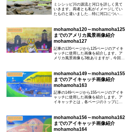
ミシシッピ川の源流と河口を詳しく見て
いきます。両者とも私がイメージしてい
たものと違いました…特に河口について
の私のイメージは同じルイジアナ州の
「アチャファラヤ盆地」だったことが分
かります。他にも源流は湖だったことに
mohamoha120～mohamoha125
旅行その他
吃驚…。
までのアメリカ風景画像紹介
mohamoha127
記事の120ページから125ページのアイキ
ャッチに使用した画像を紹介します。ア
メリカ風景画像も3枚ありますが，今回の
主な画像は，私たち家族が3年間生活した
インド・ムンバイでの思い出のもので
す。載っていた車の紹介とガネーシャの
mohamoha149～mohamoha155
旅行その他
お祭りを紹介しています。
までのアイキャッチ画像紹介
mohamoha163
記事の149ページから155ページのアイキ
ャッチに使用した画像を紹介します。ア
イキャッチとは，各ページのトップにあ
る「タイトルがついている画像」のこと
です。バージニア州にあるアーリントン
国立墓地についても，詳しく紹介してい
mohamoha156～mohamoha162
旅行その他
ます。
までのアイキャッチ画像紹介
mohamoha164