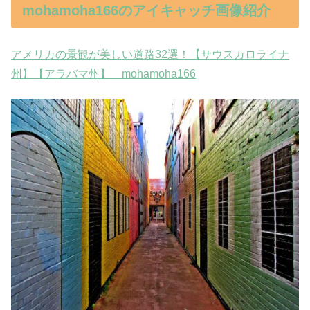
mohamoha166のアイキャッチ画像紹介
アメリカの景観が美しい道路32選！【サウスカロライナ
州】【アラバマ州】 mohamoha166