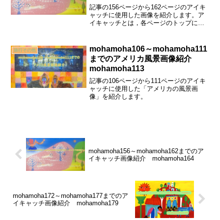
記事の156ページから162ページのアイキ
ャッチに使用した画像を紹介します。ア
イキャッチとは，各ページのトップにあ
る「タイトルがついている画像」のこと
です。インド在住の時に３回訪れたこと
のある，ムンバイのガネーシャ寺院の画
mohamoha106～mohamoha111
旅行その他
像もあります。
までのアメリカ風景画像紹介
mohamoha113
記事の106ページから111ページのアイキ
ャッチに使用した「アメリカの風景画
像」を紹介します。
mohamoha156～mohamoha162までのア
イキャッチ画像紹介 mohamoha164
mohamoha172～mohamoha177までのア
イキャッチ画像紹介 mohamoha179