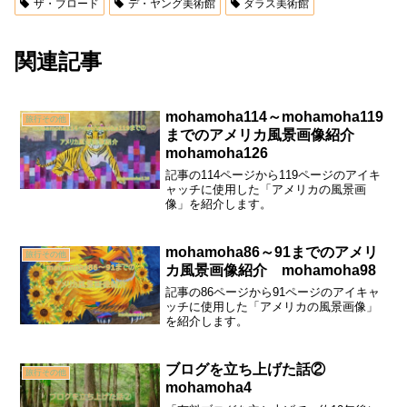
ザ・ブロード
デ・ヤング美術館
ダラス美術館
関連記事
mohamoha114～mohamoha119
旅行その他
までのアメリカ風景画像紹介
mohamoha126
記事の114ページから119ページのアイキ
ャッチに使用した「アメリカの風景画
像」を紹介します。
mohamoha86～91までのアメリ
旅行その他
カ風景画像紹介 mohamoha98
記事の86ページから91ページのアイキャ
ッチに使用した「アメリカの風景画像」
を紹介します。
ブログを立ち上げた話②
旅行その他
mohamoha4