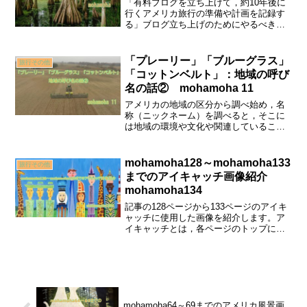
「有料ブログを立ち上げて，約10年後に
行くアメリカ旅行の準備や計画を記録す
る」ブログ立ち上げのためにやるべきこ
とは，ドメイン取得にサーバーレンタ
ル，そして作成ツール投入。言うは易く
行うは難し。四苦八苦している様をどう
「プレーリー」「ブルーグラス」
旅行その他
ぞ。
「コットンベルト」：地域の呼び
名の話② mohamoha 11
アメリカの地域の区分から調べ始め，名
称（ニックネーム）を調べると，そこに
は地域の環境や文化や関連していること
に気が付きます。旅行での「どこまでも
続くトウモロコシ畑を見たい」「綿花畑
ってどんなの」につなげられたらいいと
mohamoha128～mohamoha133
旅行その他
思ってます。他にもベルト地帯を詳しく
までのアイキャッチ画像紹介
紹介しています。
mohamoha134
記事の128ページから133ページのアイキ
ャッチに使用した画像を紹介します。ア
イキャッチとは，各ページのトップにあ
る「タイトルがついている画像」のこと
です。
mohamoha64～69までのアメリカ風景画