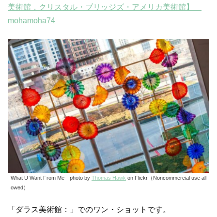
美術館，クリスタル・ブリッジズ・アメリカ美術館】
mohamoha74
What U Want From Me photo by
Thomas Hawk
on Flickr（Noncommercial use all
owed）
「ダラス美術館：」でのワン・ショットです。