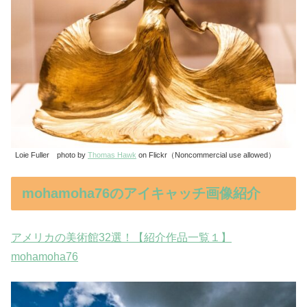
Loie Fuller photo by
Thomas Hawk
on Flickr（Noncommercial use allowed）
mohamoha76のアイキャッチ画像紹介
アメリカの美術館32選！【紹介作品一覧１】
mohamoha76