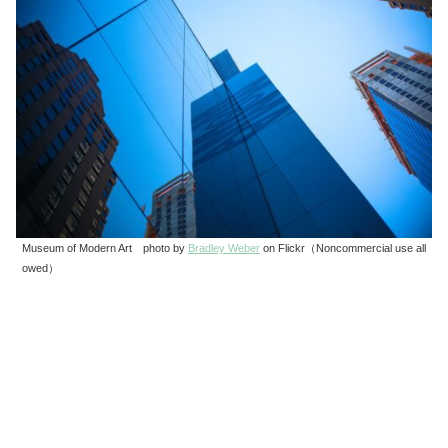
Museum of Modern Art photo by
Bradley Weber
on Flickr（Noncommercial use all
owed）