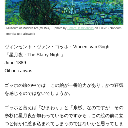
Museum of Modern Art (MOMA) photo by
Smart Destinations
on Flickr（Noncom
mercial use allowed）
ヴィンセント・ヴァン・ゴッホ：Vincent van Gogh
「星月夜：The Starry Night」
June 1889
Oil on canvas
ゴッホの絵の中では，この絵が一番迫力があり，かつ狂気
を感じるのではないでしょうか。
ゴッホと言えば「ひまわり」と「糸杉」なのですが，その
糸杉に星月夜が加わっているのですから，この絵の前に立
つと何かに惹き込まれてしまうのではないかと思ってしま