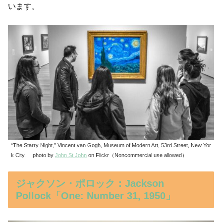
います。
“The Starry Night,” Vincent van Gogh, Museum of Modern Art, 53rd Street, New Yor
k City. photo by
John St John
on Flickr（Noncommercial use allowed）
ジャクソン・ポロック：Jackson
Pollock「One: Number 31, 1950」