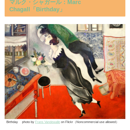
マルク・シャガール：Marc
Chagall「Birthday」
Birthday photo by
Frans Vandewalle
on Flickr（Noncommercial use allowed）