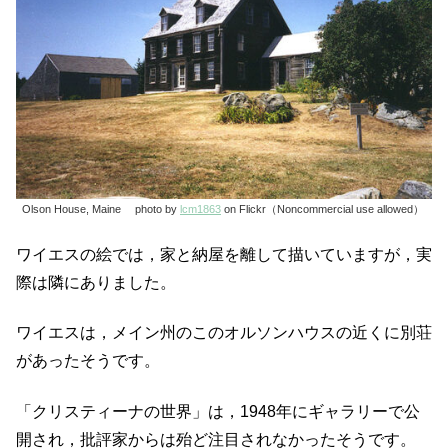
Olson House, Maine photo by
lcm1863
on Flickr（Noncommercial use allowed）
ワイエスの絵では，家と納屋を離して描いていますが，実
際は隣にありました。
ワイエスは，メイン州のこのオルソンハウスの近くに別荘
があったそうです。
「クリスティーナの世界」は，1948年にギャラリーで公
開され，批評家からは殆ど注目されなかったそうです。