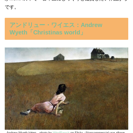
です。
アンドリュー・ワイエス：Andrew
Wyeth「Christinas world」
Andrew Wyeth kitten photo by
WindRanch
on Flickr（Noncommercial use allowe