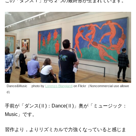
この「ダンスⅠ」から２つの最終形が生まれています。
Dance&Music photo by
Lorenzo Blangiardi
on Flickr（Noncommercial use allowe
d）
手前が「ダンス(Ⅱ)：Dance(Ⅱ)」奥が「ミュージック：
Music」です。
習作より，よりリズミカルで力強くなっていると感じま