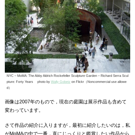
NYC – MoMA: The Abby Aldrich Rockefeller Sculpture Garden – Richard Serra Scul
pture: Forty Years photo by
Wally Gobetz
on Flickr（Noncommercial use allowe
d）
画像は2007年のもので，現在の庭園は展示作品も含めて
変わっています。
さて作品の紹介に入りますが，最初に紹介したいのは，私
がMoMAの中で一番，直にじっくりと鑑賞したい作品から