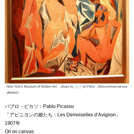
New York’s Museum of Modern Art photo by
JR P
on Flickr（Noncommercial use
allowed）
パブロ・ピカソ：Pablo Picasso
「アビニヨンの娘たち：Les Demoiselles d’Avignon」
1907年
Oil on canvas