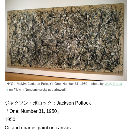
NYC – MoMA: Jackson Pollock’s One: Number 31, 1950 photo by
Wally Gobet
z
on Flickr（Noncommercial use allowed）
ジャクソン・ポロック：Jackson Pollock
「One: Number 31, 1950」
1950
Oil and enamel paint on canvas