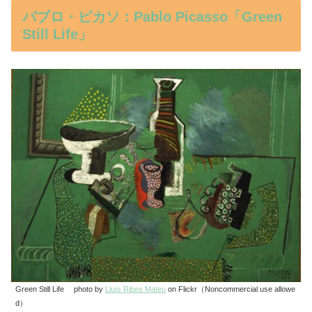
パブロ・ピカソ：Pablo Picasso「Green
Still Life」
Green Still Life photo by
Lluís Ribes Mateu
on Flickr（Noncommercial use allowe
d）