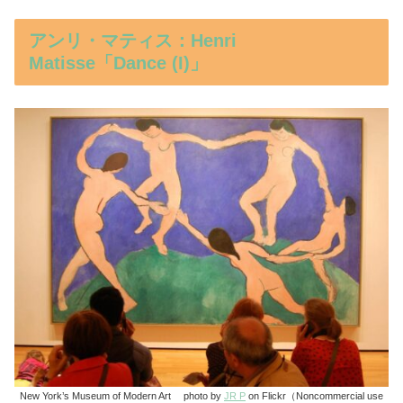
アンリ・マティス：Henri
Matisse「Dance (I)」
New York’s Museum of Modern Art photo by
JR P
on Flickr（Noncommercial use