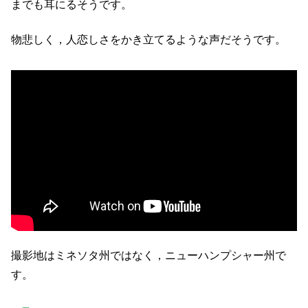
まで​も​耳​に​るそうです。
物悲しく，人恋しさ​を​かき立てる​よう​な​声だそうです。
撮影地はミネソタ州ではなく，ニューハンプシャー州で
す。