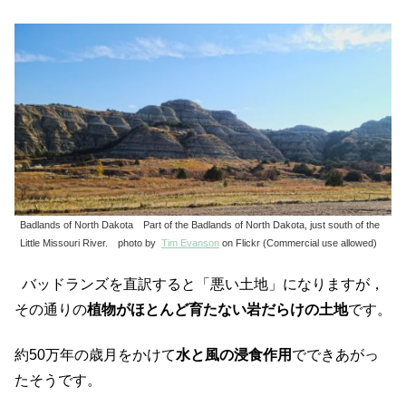
Badlands of North Dakota Part of the Badlands of North Dakota, just south of the
Little Missouri River. photo by
Tim Evanson
on Flickr (Commercial use allowed)
バッドランズを直訳すると「悪い土地」になりますが，
その通りの
植物がほとんど育たない岩だらけの土地
です。
約50万年の歳月をかけて
水と風の浸食作用
でできあがっ
たそうです。