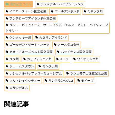
州の記念コイン
ナショナル・バイソン・レンジ
イエローストーン国立公園
ゴールデンポンド
ミネソタ州
アンテロープアイランド州立公園
ランド・ビトゥイーン・ザ・レイクス・エルク・アンド・バイソン・プ
レイリー
ケンタッキー州
カタリナアイランド
ゴールデン・ゲート・パーク
ノースダコタ州
セオドアルーズベルト国立公園
バッドランズ国立公園
ユタ州
カリフォルニア州
メドラ
ワイオミング州
ジェームスタウン
モンタナ州
ナショナルバッファローミュージアム
ラシュモア山国立記念公園
ソルトレイクシティー
サンフランシスコ
モイーズ
ロサンゼルス
関連記事