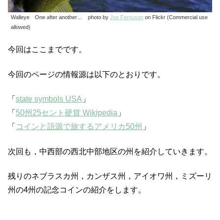
Walleye One after another… photo by
Joe Ferguson
on Flickr (Commercial use
allowed)
今回はここまでです。
今回のページの情報源は以下のとおりです。
「
state symbols USA
」
「
50州25セント硬貨 Wikipedia
」
「
コインと語源で旅するアメリカ50州
」
次回も，中西部の西北中部地区の州を紹介していきます。
残りのネブラスカ州，カンザス州，アイオワ州，ミズーリ
州の4州の記念コインの紹介をします。