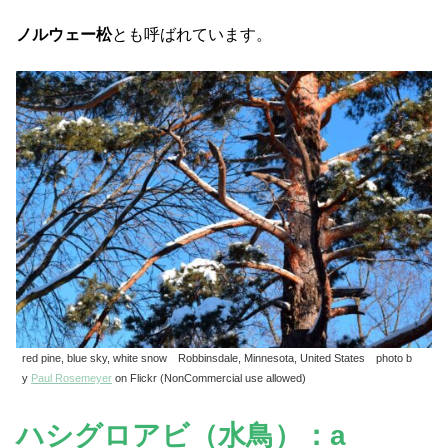
ノルウェー松
とも呼ばれています。
red pine, blue sky, white snow Robbinsdale, Minnesota, United States photo b
y
Paul Rosemeyer
on Flickr (NonCommercial use allowed)
ハシグロアビ（水鳥）：a