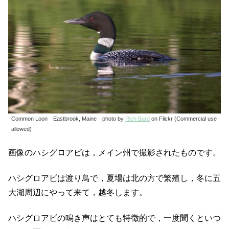
Common Loon Eastbrook, Maine photo by
Rich Bard
on Flickr (Commercial use
allowed)
画像のハシグロアビは，メイン州で撮影されたものです。
ハシグロアビ​は​渡り鳥​で，夏場は北の方で繁殖し，冬に五
大湖周辺にやって来て，越冬します。
ハシグロアビ​の鳴き声はとても特徴的で，一度​聞く​といつ​