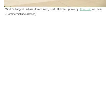
World’s Largest Buffalo, Jamestown, North Dakota photo by
Ken Lund
on Flickr
(Commercial use allowed)