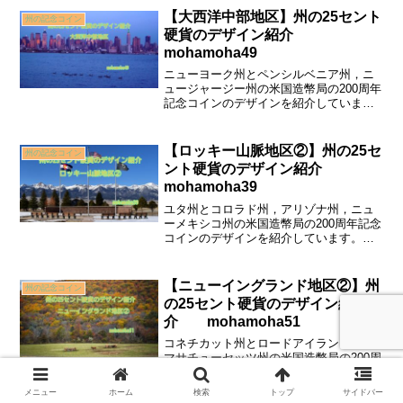
【大西洋中部地区】州の25セント
州の記念コイン
硬貨のデザイン紹介
mohamoha49
ニューヨーク州とペンシルベニア州，ニ
ュージャージー州の米国造幣局の200周年
記念コインのデザインを紹介していま
す。「自由の女神」「ペンシルベニア州
議事堂」「ワシントン・クロッシング州
立公園」などを紹介しています。
【ロッキー山脈地区②】州の25セ
州の記念コイン
ント硬貨のデザイン紹介
mohamoha39
ユタ州とコロラド州，アリゾナ州，ニュ
ーメキシコ州の米国造幣局の200周年記念
コインのデザインを紹介しています。
「ゴールデン・スパイク国立歴史公園」
「ロッキー山脈」「先住民ジア族の太陽
のシンボル」などを紹介しています。
【ニューイングランド地区②】州
州の記念コイン
の25セント硬貨のデザイン紹
介 mohamoha51
コネチカット州とロードアイランド州，
マサチューセッツ州の米国造幣局の200周
年記念コインのデザインを紹介していま
す。「チャーター・オーク」「アメリカ
メニュー
ホーム
検索
トップ
サイドバー
ズ・カップ」「ミニットマン」などを紹