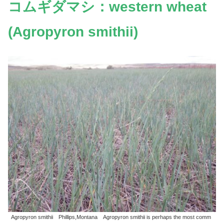
コムギダマシ：western wheat
(Agropyron smithii)
Agropyron smithii Phillips,Montana Agropyron smithii is perhaps the most comm