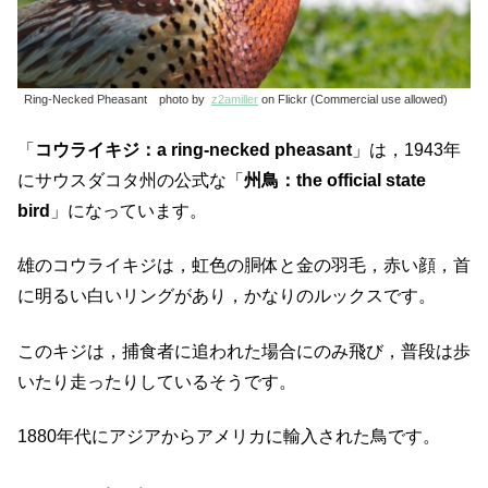
Ring-Necked Pheasant photo by
z2amiller
on Flickr (Commercial use allowed)
「
コウライキジ：a ring-necked pheasant
」は，1943年
にサウスダコタ州の公式な「
州鳥：the official state
bird
」になっています。
雄のコウライキジは，虹色の胴体と金の羽毛，赤い顔，首
に明るい白いリングがあり，かなりのルックスです。
このキジは，捕食者に追われた場合にのみ飛び，普段は歩
いたり走ったりしているそうです。
1880年代にアジアからアメリカに輸入された鳥です。